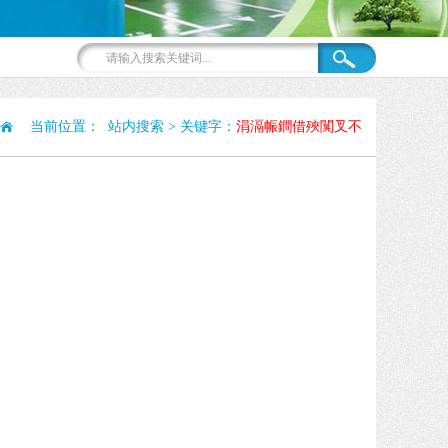
当前位置： 站内搜索 > 关键字：
涓滆帪鐧借殎闃叉不