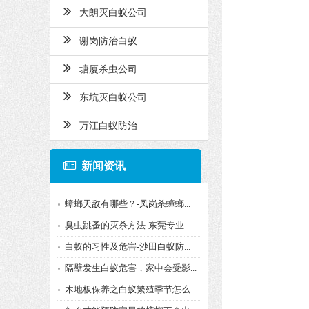
大朗灭白蚁公司
谢岗防治白蚁
塘厦杀虫公司
东坑灭白蚁公司
万江白蚁防治
新闻资讯
蟑螂天敌有哪些？-凤岗杀蟑螂...
臭虫跳蚤的灭杀方法-东莞专业...
白蚁的习性及危害-沙田白蚁防...
隔壁发生白蚁危害，家中会受影...
木地板保养之白蚁繁殖季节怎么...