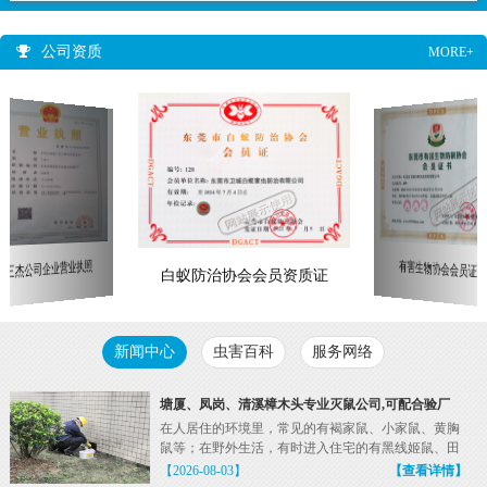
公司资质
MORE+
三杰公司企业营业执照
有害生物协会会员证
白蚁防治协会会员资质证
新闻中心
虫害百科
服务网络
塘厦、凤岗、清溪樟木头专业灭鼠公司,可配合验厂
在人居住的环境里，常见的有褐家鼠、小家鼠、黄胸
鼠等；在野外生活，有时进入住宅的有黑线姬鼠、田
鼠等。老鼠...
【2026-08-03】
【查看详情】