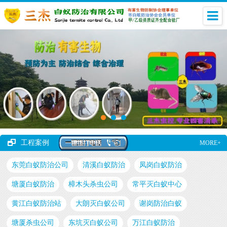
工程案例
MORE+
东莞白蚁防治公司
清溪白蚁防治
凤岗白蚁防治
塘厦白蚁防治
樟木头杀虫公司
常平灭白蚁中心
黄江白蚁防治站
大朗灭白蚁公司
谢岗防治白蚁
塘厦杀虫公司
东坑灭白蚁公司
万江白蚁防治