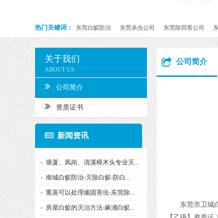
热门关键词：
东莞白蚁防治
东莞杀虫公司
东莞除四害公司
关于我们
公司简介
ABOUT US
公司简介
资质证书
新闻资讯
塘厦、凤岗、清溪樟木头专业灭...
南城白蚁防治-灭除白蚁-防白...
熏蒸可以处理顽固害虫-东莞除...
东莞市卫城
房屋白蚁的灭治方法-麻涌白蚁...
【乙级】资质证