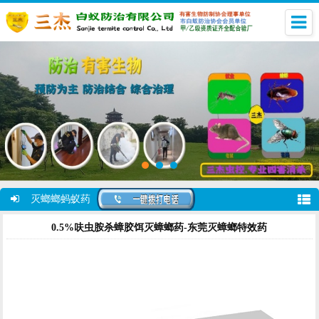
灭螂螂蚂蚁药
0.5%呋虫胺杀蟑胶饵灭蟑螂药-东莞灭蟑螂特效药