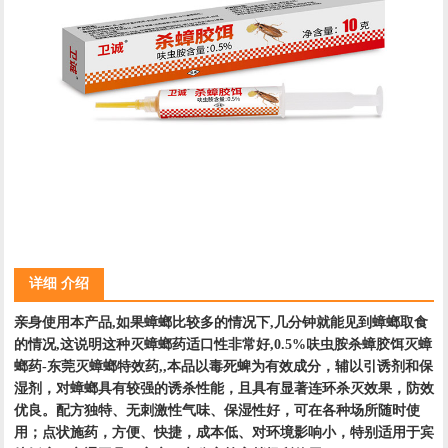
详细 介绍
亲身使用本产品,如果蟑螂比较多的情况下,几分钟就能见到蟑螂取食
的情况,这说明这种灭蟑螂药适口性非常好,0.5%呋虫胺杀蟑胶饵灭蟑
螂药-东莞灭蟑螂特效药,,本品以毒死蜱为有效成分，辅以引诱剂和保
湿剂，对蟑螂具有较强的诱杀性能，且具有显著连环杀灭效果，防效
优良。配方独特、无刺激性气味、保湿性好，可在各种场所随时使
用；点状施药，方便、快捷，成本低、对环境影响小，特别适用于宾