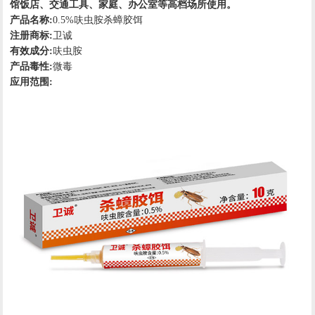
馆饭店、交通工具、家庭、办公室等高档场所使用。
产品名称:
0.5%呋虫胺杀蟑胶饵
注册商标:
卫诚
有效成分:
呋虫胺
产品毒性:
微毒
应用范围: