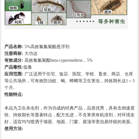
产品名称:
5%高效氯氰菊酯悬浮剂
注册商标:
大功达
有效成分:
高效氯氰菊酯beta-cypermethrin，5%
产品毒性:
低毒
应用范围:
广泛适用于住宅、饭店、医院、学校、畜舍、商店、仓库
等公共场所，可有效防治蚊、蝇、蟑螂等卫生害虫，持效期长达1～3
个月。
性能特点:
本品为卫生杀虫剂，作为功成的经典产品，品质优秀，具有击倒速度
快、持效期长等显著特点，配方先进，不含苯类有机溶剂，对环境友
好，适宜均匀喷洒于墙面、地面、门窗、屋顶等害虫易停留的表面。
使用方法: