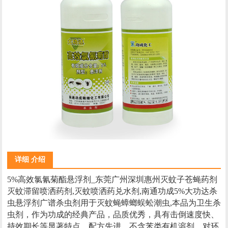
详细 介绍
5%高效氯氰菊酯悬浮剂_东莞广州深圳惠州灭蚊子苍蝇药剂
灭蚊滞留喷洒药剂,灭蚊喷洒药兑水剂,南通功成5%大功达杀
虫悬浮剂广谱杀虫剂用于灭蚊蝇蟑螂蜈蚣潮虫,本品为卫生杀
虫剂，作为功成的经典产品，品质优秀，具有击倒速度快、
持效期长等显著特点，配方先进，不含苯类有机溶剂，对环