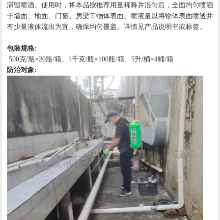
滞留喷洒。使用时，将本品按推荐用量稀释并混匀后，全面均匀喷洒
于墙面、地面、门窗、房梁等物体表面。喷液量以将物体表面喷透并
有少量液体流出为宜，确保均匀覆盖。详情见产品说明书或标签。
包装规格:
500克/瓶×20瓶/箱、1千克/瓶×100瓶/箱、5升/桶×4桶/箱
防治对象: