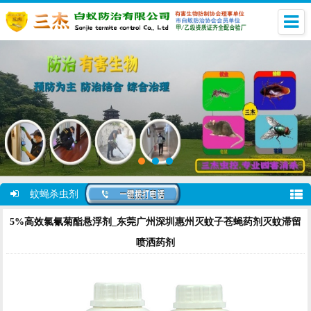
蚊蝇杀虫剂
5%高效氯氰菊酯悬浮剂_东莞广州深圳惠州灭蚊子苍蝇药剂灭蚊滞留
喷洒药剂