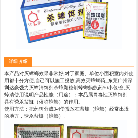
详细 介绍
本产品对灭蟑螂效果非常好,对于家庭、单位小面积室内外使
用都十分方便,自己可以施工投放,高效灭蟑螂药_东莞广州深
圳达豪强力灭蟑清饵剂杀蟑颗粒剂蟑螂蚂蚁药50小包/盒,灭
蟑清使用说明产品性能（用途）：本品属胃毒性灭蟑饵剂，
具有诱杀蜚蠊（俗称蟑螂）的作用。
使用方法：把药饵分成3-4份投放在蜚蠊（蟑螂）经常出没
的地方，诱杀蜚蠊（蟑螂）。