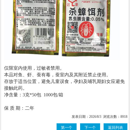
仅限室内使用，过敏者禁用。
本品对鱼、虾、蚕有毒，蚕室内及其附近禁止使用。
存放于适当位置，避免儿童误食，孕妇及哺乳期妇女应避免
接触此药。
净含量：3克*50包 1000包/箱
保 质 期：二年
发表日期：2026/8/3 浏览次数：8918
第一个
下一个
返回列表