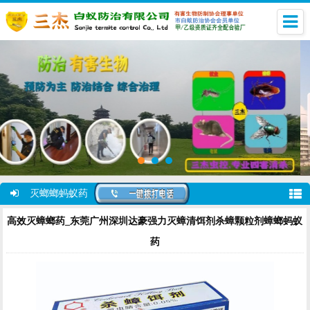
灭螂螂蚂蚁药
高效灭蟑螂药_东莞广州深圳达豪强力灭蟑清饵剂杀蟑颗粒剂蟑螂蚂蚁
药