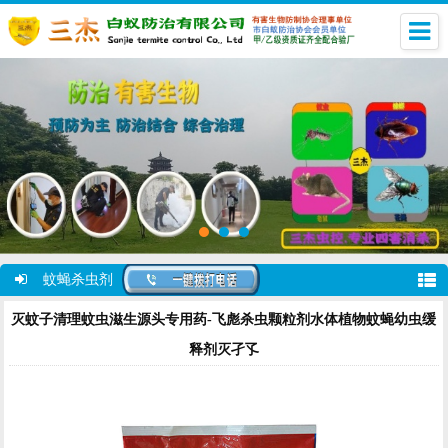
蚊蝇杀虫剂
灭蚊子清理蚊虫滋生源头专用药-飞彪杀虫颗粒剂水体植物蚊蝇幼虫缓
释剂灭孑孓