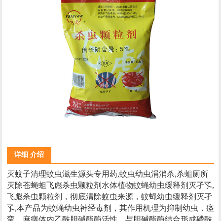
详细 介绍
灭蚊子清理蚊虫滋生源头专用药,蚊虫幼虫涓消杀,杀蛆厕所
灭除苍蝇蛆飞彪杀虫颗粒剂水体植物蚊蝇幼虫缓释剂灭孑孓,
飞彪杀虫颗粒剂，彻底清除蚊虫来源，蚊蝇幼虫缓释剂灭孑
孓,本产品为蚊蝇幼虫神经毒剂，其作用机理为抑制幼虫，痉
挛，麻痹体内乙酰胆碱酯酶活性，与胆碱酯酶结合形成磷酰