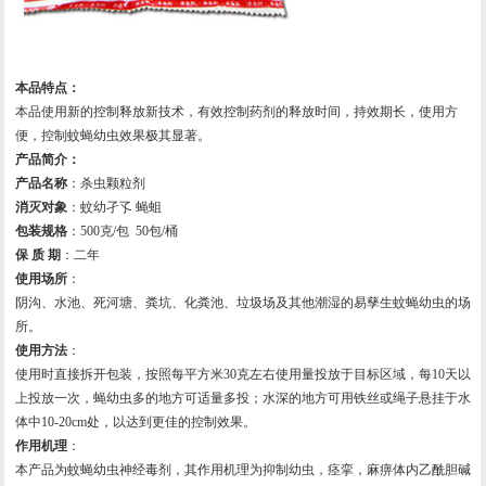
本品特点：
本品使用新的控制释放新技术，有效控制药剂的释放时间，持效期长，使用方
便，控制蚊蝇幼虫效果极其显著。
产品简介：
产品名称
：杀虫颗粒剂
消灭对象
：蚊幼孑孓 蝇蛆
包装规格
：500克/包 50包/桶
保 质 期
：二年
使用场所
：
阴沟、水池、死河塘、粪坑、化粪池、垃圾场及其他潮湿的易孳生蚊蝇幼虫的场
所。
使用方法
：
使用时直接拆开包装，按照每平方米30克左右使用量投放于目标区域，每10天以
上投放一次，蝇幼虫多的地方可适量多投；水深的地方可用铁丝或绳子悬挂于水
体中10-20cm处，以达到更佳的控制效果。
作用机理
：
本产品为蚊蝇幼虫神经毒剂，其作用机理为抑制幼虫，痉挛，麻痹体内乙酰胆碱