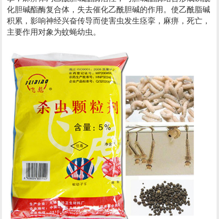
化胆碱酯酶复合体，失去催化乙酰胆碱的作用。使乙酰脂碱
积累，影响神经兴奋传导而使害虫发生痉挛，麻痹，死亡，
主要作用对象为蚊蝇幼虫。