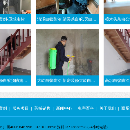
案例-卫城虫控
清溪白蚁防治,清溪杀白蚁,灭白蚁,治白蚁,清溪白蚁防治,清溪白蚁预防-东莞清溪白蚁公司
樟木头杀虫公司,东莞樟木
方法-东莞大朗灭白蚁公司
大岭白蚁防治,新房装修大岭白蚁预防案例-东莞大岭白蚁公司
高埗白蚁防治,石碣灭
案例
|
服务项目
|
药械销售
|
新闻中心
|
虫害百科
|
关于我们
|
联系
 广州4006 846 998 13710118698 深圳13713838598 (24小时电话)