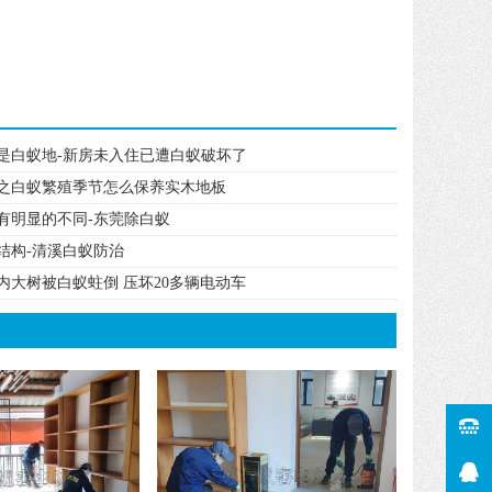
是白蚁地-新房未入住已遭白蚁破坏了
之白蚁繁殖季节怎么保养实木地板
有明显的不同-东莞除白蚁
结构-清溪白蚁防治
内大树被白蚁蛀倒 压坏20多辆电动车