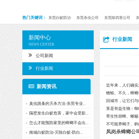
热门关键词：
东莞白蚁防治
东莞杀虫公司
东莞除四害公司
新闻中心
行业新闻
NEWS CENTER
公司新闻
行业新闻
近年来，人们确实
新闻资讯
蟾蜍。不久，蟑螂
回城市，让它们与
臭虫跳蚤的灭杀方法-东莞专业...
算是有益生物﹝蜘
隔壁发生白蚁危害，家中会受影...
寄生性胡蜂、蜥蜴
怎么才能预防家里的蟑螂不会出...
不可能养蝎子、蚂
凤岗杀蟑螂公
南城白蚁防治-灭除白蚁-防白...