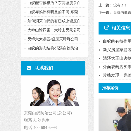
白蚁能否被根治？东莞塘厦杀白...
上一篇：
没有了！
白蚁与蚂蚁有明显的不同-东莞...
下一篇：
白蚁的形态
如何消灭白蚁的有翅成虫塘厦白...
相关信息
大岭山除四害，大岭山灭鼠公司...
灭蟑六大误区-塘厦灭蟑螂公司
白蚁的有益作用
白蚁的形态结构-清溪白蚁防治
新买房屋家庭
清溪大王山边挖
外面农药店买来
联系我们
常熟发现一完整
推荐案例
东莞白蚁防治公司(总公司)
联系人:刘先生
电话:400-684-6998