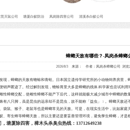
东莞灭鼠公司
塘厦白蚁防治
凤岗除四害公司
清溪杀白蚁公司
蟑螂天敌有哪些？-凤岗杀蟑螂
2026/8/3 来源： 作者：凤岗杀蟑螂公司 浏览
发现，蟑螂的天敌有蟾蜍和青蛙。日本国立遗传学研究所的小动物饲养房里，
便销声匿迹了。经过解剖发现，蟾蜍胃里大多是蟑螂的残体.科学家也尝试利用
雌性蟑螂交配，使雌性蟑螂不能产下后代，这样就能极大减少城市中蟑螂的数
蛛有八只脚，虽是昆虫的远亲却不是昆虫，故不能称「益虫」﹞。蟑螂天敌还
、袋鼠、猴子、老鼠等也是蟑螂常见的天敌。可是，在现实生活中，比如家庭
蚁、寄生蜂等蟑螂天敌，所以主要还是要妥善管理环境，避免孳生蟑螂，才是
司
，
塘厦除四害，樟木头杀臭虫热线：13712649238