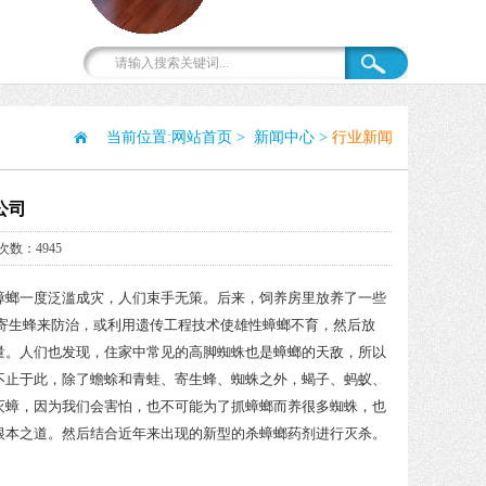
当前位置:
网站首页
>
新闻中心
>
行业新闻
公司
次数：4945
蟑螂一度泛滥成灾，人们束手无策。后来，饲养房里放养了一些
寄生蜂来防治，或利用遗传工程技术使雄性蟑螂不育，然后放
量。人们也发现，住家中常见的高脚蜘蛛也是蟑螂的天敌，所以
不止于此，除了蟾蜍和青蛙、寄生蜂、蜘蛛之外，蝎子、蚂蚁、
灭蟑，因为我们会害怕，也不可能为了抓蟑螂而养很多蜘蛛，也
根本之道。然后结合近年来出现的新型的杀蟑螂药剂进行灭杀。