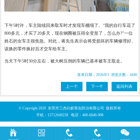
下午5时许，车主陆续回来取车时才发现车棚塌了。“我的自行车花了
800多元，才买了20多天，现在钢圈被压得全变形了，怎么办?”一位
姓石的女车主很焦急。对此，蒋先生表示会将受损坏的车辆修理好、
该换的零件换好后才交车给车主。
当天下午5时30分左右，被大树压倒的车辆已基本被车主取走。
发表日期：2026/8/3 浏览次数：4446
上一个
下一个
返回列表
© Copyright 2020 东莞市三杰白蚁害虫防治有限公司 版权所有
手机：
13712649238
电话：
400-6846-998