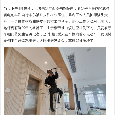
当天下午4时40分，记者来到广西图书馆院内，看到停车棚内的20多
辆电动车和自行车仍被铁皮和树杈压住，几名工作人员忙得满头大
汗，一边搬走树杈和铁皮一边推出电动车。两位工作人员对记者说，
这棵树有近20年的树龄了，由于根部被白蚁蛀空才倒下的。负责看守
车棚的蒋先生告诉记者，当时他的爱人在车棚内看守电动车，发现树
要倒下后赶紧跑出来，人刚出来没多久，车棚就被压垮了。