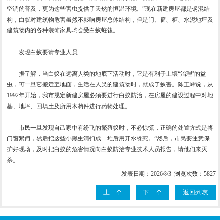
空调的普及，更为这些害虫提供了天然的恒温环境。”现在新建房屋都是钢混结
构，白蚁对建筑物危害虽然不影响房屋总体结构，但是门、窗、柜、水泥地坪及
建筑物内的各种装饰家具均会受白蚁蛀蚀。
发现白蚁要请专业人员
据了解，当白蚁在远离人类的地底下活动时，它是有利于土壤“治理”的益
虫，可一旦它搬迁至地面，生活在人类的建筑物时，就成了蚁害。陈正峰说，从
1992年开始，我市规定新建房屋必须要进行白蚁防治，在房屋的建设过程中对地
基、地坪、回填土及所用木构件进行药物处理。
市民一旦发现自己家中有纷飞的繁殖蚁时，不必惊慌，正确的处置方式是将
门窗紧闭，然后把这些小黑虫清扫成一堆后用开水烫死。“然后，市民要注意保
护好现场，及时把白蚁的危害情况向白蚁防治专业技术人员报告，请他们来灭
杀。
发表日期：2026/8/3 浏览次数：5827
上一个
下一个
返回列表