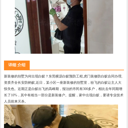
详细 介绍
新装修的别墅为何出现白蚁？东莞横沥白蚁预防工程,虎门装修防白蚁合同办理,
资质齐全长安防蚂蚁,近日，某小区一座新装修的别墅里，纷飞的白蚁让主人大
惊失色。近期正是白蚁出飞的高峰期，报治的市民有300多户，相比去年同期增
长了10%，其中有相当一部分是新装修户。提醒，家中出现白蚁，要请专业技术
人员前来灭杀。