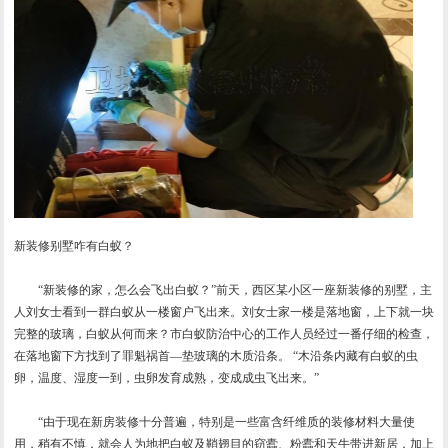
新装修别墅咋有白蚁？
“新装修的家，怎么会飞出白蚁？”前天，西区某小区一座新装修的别墅，主
人刘女士看到一群白蚁从一楼窗户飞出来。刘女士家一楼是落地窗，上下就一块
完整的玻璃，白蚁从何而来？市白蚁防治中心的工作人员经过一番仔细的检查，
在落地窗下方找到了罪魁祸首—垫玻璃的木质沿条。 “木沿条内藏有白蚁的虫
卵，温度、湿度一到，虫卵发育成熟，变成成虫飞出来。”
“由于现在新房装修十分普遍，特别是一些富含纤维质的装修材料大量使
用，稍有不慎，就会人为地把白蚁及鞘翅目的窃蠹、粉蠹和天牛带进新居，加上