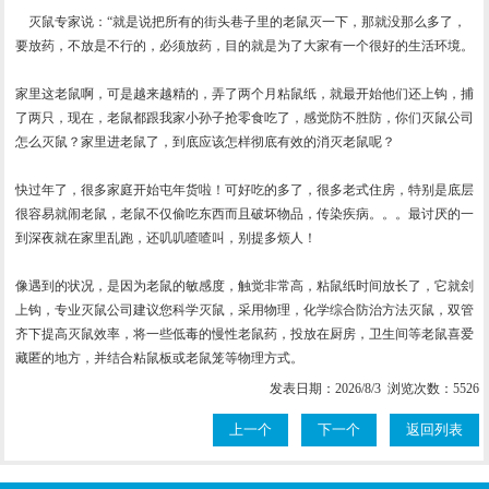
灭鼠专家说：“就是说把所有的街头巷子里的老鼠灭一下，那就没那么多了，
要放药，不放是不行的，必须放药，目的就是为了大家有一个很好的生活环境。
家里这老鼠啊，可是越来越精的，弄了两个月粘鼠纸，就最开始他们还上钩，捕
了两只，现在，老鼠都跟我家小孙子抢零食吃了，感觉防不胜防，你们灭鼠公司
怎么灭鼠？家里进老鼠了，到底应该怎样彻底有效的消灭老鼠呢？
快过年了，很多家庭开始屯年货啦！可好吃的多了，很多老式住房，特别是底层
很容易就闹老鼠，老鼠不仅偷吃东西而且破坏物品，传染疾病。。。最讨厌的一
到深夜就在家里乱跑，还叽叽喳喳叫，别提多烦人！
像遇到的状况，是因为老鼠的敏感度，触觉非常高，粘鼠纸时间放长了，它就刽
上钩，专业灭鼠公司建议您科学灭鼠，采用物理，化学综合防治方法灭鼠，双管
齐下提高灭鼠效率，将一些低毒的慢性老鼠药，投放在厨房，卫生间等老鼠喜爱
藏匿的地方，并结合粘鼠板或老鼠笼等物理方式。
发表日期：2026/8/3 浏览次数：5526
上一个
下一个
返回列表