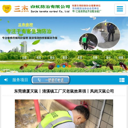
服务项目
东莞塘厦灭鼠丨清溪镇工厂灭老鼠效果强丨凤岗灭鼠公司