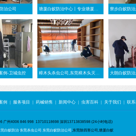
防治公司
塘厦白蚁防治中心丨专业塘厦杀白蚁团队丨东莞塘厦灭白蚁公司
寮步白蚁防治,东莞灭治白蚁,
案例-卫城虫控
樟木头杀虫公司,东莞樟木头灭白蚁,推荐樟木头白蚁防治公司
大朗白蚁防治,装修白蚁预
案例
|
服务项目
|
药械销售
|
新闻中心
|
虫害百科
|
关于我们
|
联系
 广州4006 846 998 13710118698 深圳13713838598 (24小时电话)
东莞白蚁防治
,
东莞杀虫公司
东莞白蚁防治公司
,东莞除四害公司,塘厦白蚁