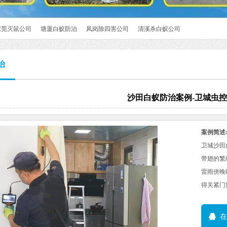
东莞灭鼠公司
塘厦白蚁防治
凤岗除四害公司
清溪杀白蚁公司
治
沙田白蚁防治案例-卫城虫控
案例简述
卫城沙田
带翅的繁
雷雨傍晚
得关紧门
在