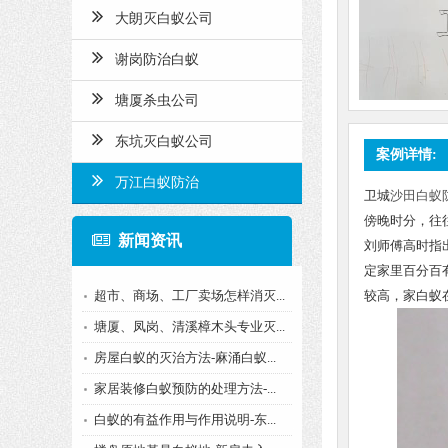
大朗灭白蚁公司
谢岗防治白蚁
塘厦杀虫公司
东坑灭白蚁公司
案例详情:
万江白蚁防治
卫城
沙田白蚁
傍晚时分，往
新闻资讯
刘师傅高时指
定家里百分百
超市、商场、工厂卖场怎样消灭...
较高，家白蚁
塘厦、凤岗、清溪樟木头专业灭...
房屋白蚁的灭治方法-麻涌白蚁...
家居装修白蚁预防的处理方法-...
白蚁的有益作用与作用说明-东...