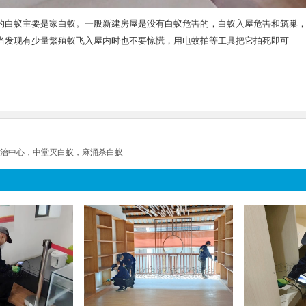
的白蚁主要是家白蚁。一般新建房屋是没有白蚁危害的，白蚁入屋危害和筑巢
当发现有少量繁殖蚁飞入屋内时也不要惊慌，用电蚊拍等工具把它拍死即可
治中心，中堂灭白蚁，麻涌杀白蚁