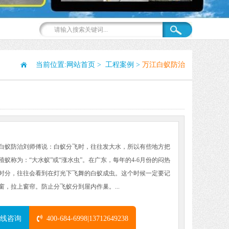
当前位置:
网站首页
>
工程案例
>
万江白蚁防治
:
白蚁防治刘师傅说：白蚁分飞时，往往发大水，所以有些地方把
殖蚁称为：“大水蚁”或“涨水虫”。在广东，每年的4-6月份的闷热
时分，往往会看到在灯光下飞舞的白蚁成虫。这个时候一定要记
窗，拉上窗帘。防止分飞蚁分到屋内作巢。...
线咨询
400-684-6998|13712649238