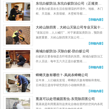
东坑白蚁防治,东坑白蚁防治公司（正规资质公司）
大多数白蚁喜欢生活在较潮湿的环境中。地板、木门
框、天花板、木质墙裙、木壁框等都......
【详细内容】
大岭山除四害，大岭山灭鼠公司专业灭鼠十五年，经验老到
“老鼠过街，人人喊打”，对于家庭鼠类防治，预防措
施更重要。大岭山除四害灭鼠公司......
【详细内容】
南城白蚁防治-灭除白蚁-防白蚁公司
白蚁的主要食物是含纤维质的东西。南城白蚁防治工
作人员说：每年五六月正是白蚁繁殖......
【详细内容】
蟑螂天敌有哪些？-凤岗杀蟑螂公司
近年来，人们确实发现，蟑螂的天敌有蟾蜍和青蛙。
日本国立遗传学研究所的小动物饲养房......
【详细内容】
熏蒸可以处理顽固害虫-东莞除四害公司
熏蒸就是利用熏蒸剂这类化合物在密闭的空间内杀死