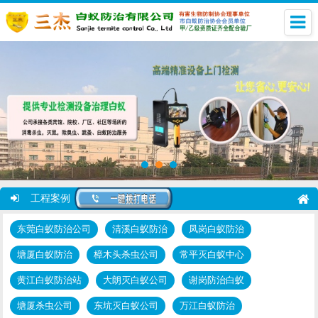
工程案例
东莞白蚁防治公司
清溪白蚁防治
凤岗白蚁防治
塘厦白蚁防治
樟木头杀虫公司
常平灭白蚁中心
黄江白蚁防治站
大朗灭白蚁公司
谢岗防治白蚁
塘厦杀虫公司
东坑灭白蚁公司
万江白蚁防治