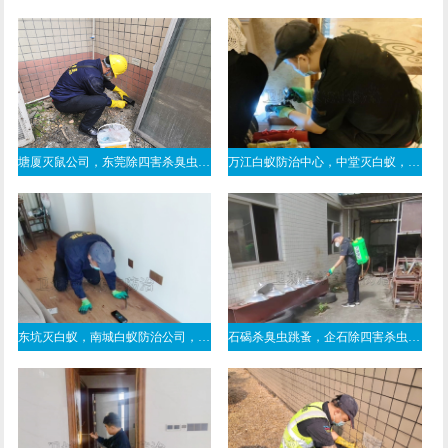
塘厦灭鼠公司，东莞除四害杀臭虫，南城白蚁防治
万江白蚁防治中心，中堂灭白蚁，麻涌杀白蚁
东坑灭白蚁，南城白蚁防治公司，东城白蚁防治所
石碣杀臭虫跳蚤，企石除四害杀虫，茶山白蚁预防